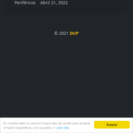
Periféricos
Abril 21, 2022
© 2021
DUP
En nuestra web no usamos ningún tipo de cookie para analizar
Aceptar
ni hacer seguimiento a los usuarios 🎉
Leer más